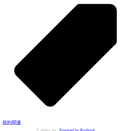
規約関連
© qloba, inc.
Powered by Runbook